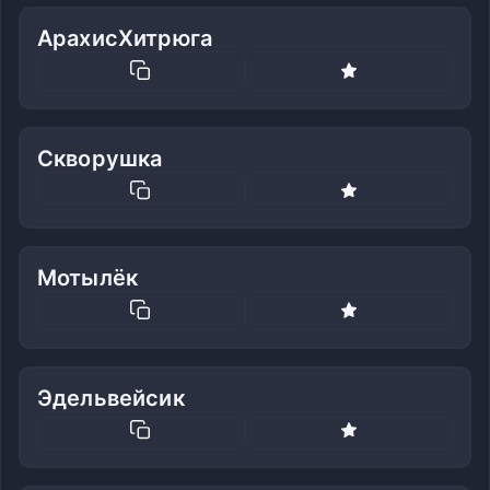
АрахисХитрюга
Скворушка
Мотылёк
Эдельвейсик