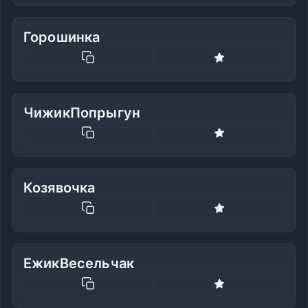
Горошинка
ЧижикПопрыгун
Козявочка
ЕжикВесельчак