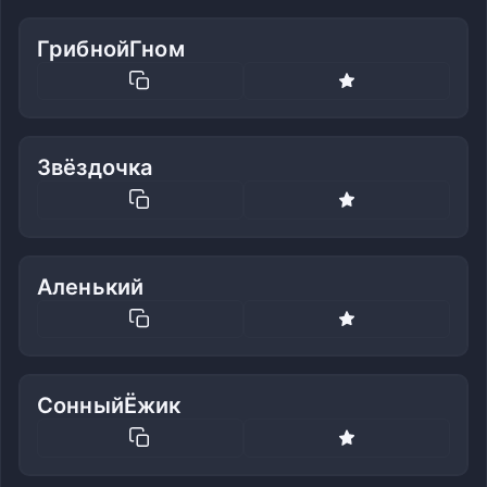
ГрибнойГном
Звёздочка
Аленький
СонныйЁжик