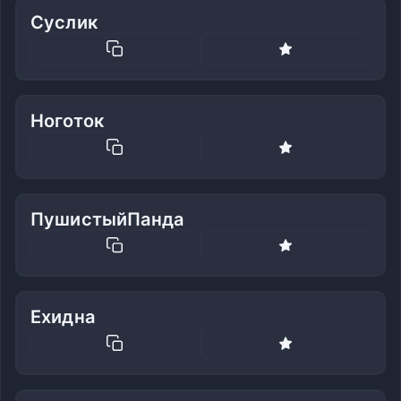
Суслик
Ноготок
ПушистыйПанда
Ехидна