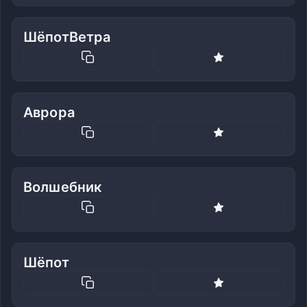
ШёпотВетра
Аврора
Волшебник
Шёпот