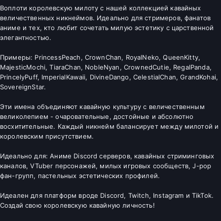
Воплоти королевскую милоту с нашей коллекцией кавайных
величественных никнеймов. Идеально для стримеров, фанатов
аниме и тех, кто любит сочетать милую эстетику с царственной
элегантностью.
Примеры: PrincessPeach, CrownChan, RoyalNeko, QueenKitty,
MajesticMochi, TiaraChan, NobleNyan, CrownedCutie, RegalPanda,
PrincelyPuff, ImperialKawaii, DivineDango, CelestialChan, GrandKohai,
SovereignStar.
Эти имена объединяют кавайную культуру с величественным
великолепием - очаровательные, достойные и абсолютно
восхитительные. Каждый никнейм балансирует между милотой и
королевским присутствием.
Идеально для: Аниме Discord серверов, кавайных стриминговых
каналов, VTuber персонажей, милых игровых сообществ, J-pop
фан-групп, пастельных эстетических профилей.
Идеален для платформ вроде Discord, Twitch, Instagram и TikTok.
Создай свою королевскую кавайную личность!