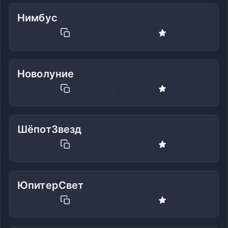
Нимбус
Новолуние
ШёпотЗвезд
ЮпитерСвет