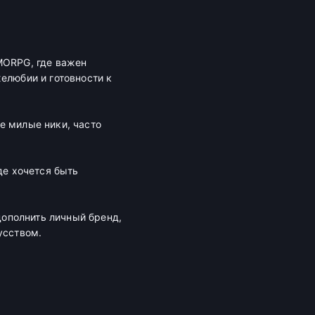
MORPG, где важен
елюбии и готовности к
е милые ники, часто
де хочется быть
дополнить личный бренд,
усством.