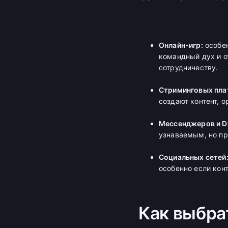
Онлайн-игр:
особен
командный дух и о
сотрудничеству.
Стриминговых пла
создают контент, 
Мессенджеров и Di
узнаваемым, но пр
Социальных сетей
особенно если кон
Как выбра