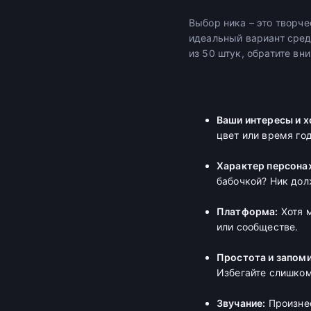
Выбор ника – это творч
идеальный вариант среди
из 50 штук, обратите в
Ваши интересы и х
цвет или время го
Характер персона
бабочкой? Ник до
Платформа:
Хотя м
или сообществе.
Простота и запом
Избегайте слишком
Звучание:
Произнес