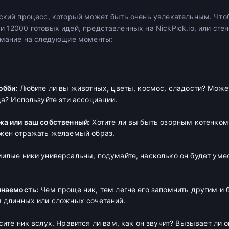
еский процесс, который может быть очень увлекательным. Что
 12000 готовых идей, представленных на NickPick.io, или сг
нимание на следующие моменты:
обби:
Любите ли вы животных, цветы, космос, сладости? Може
да? Используйте эти ассоциации.
жа или ваш собственный:
Хотите ли вы быть озорным котенком
лжен отражать желаемый образ.
илые ники универсальны, подумайте, насколько он будет умес
инаемость:
Чем проще ник, тем легче его запомнить другим и 
 длинных или сложных сочетаний.
ите ник вслух. Нравится ли вам, как он звучит? Вызывает ли 