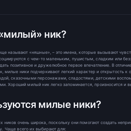
 «милый» ник?
 еще называют «няшные», – это имена, которые вызывают чувст
ссоциируются с чем-то маленьким, пушистым, сладким или без
здать позитивное и дружелюбное первое впечатление. В отличи
, милые ники подчеркивают легкий характер и открытость к 
одой, сказочными персонажами, сладостями, детскими воспо
ми. Хороший милый ник легко запоминается, произносится и в
ьзуются милые ники?
 ников очень широка, поскольку они помогают создать непр
. Чаще всего их выбирают для: