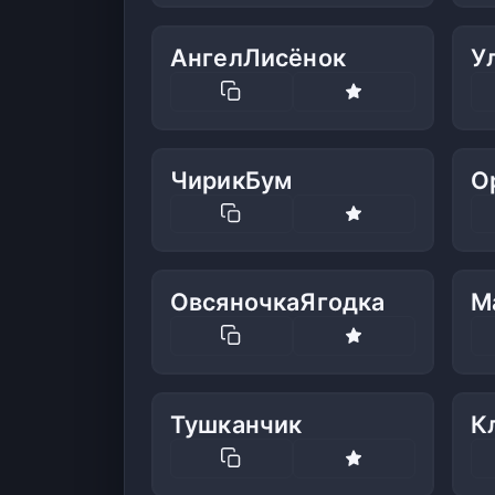
АнгелЛисёнок
У
ЧирикБум
О
ОвсяночкаЯгодка
М
Тушканчик
К