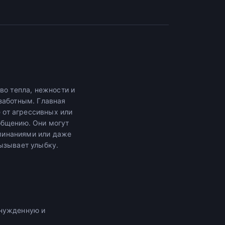
во тепла, нежности и
заботным. Главная
е от агрессивных или
общению. Они могут
минаниями или даже
ызывает улыбку.
инужденную и