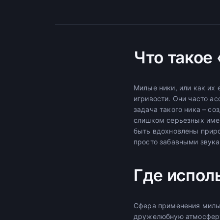
Что такое
Милые ники, или как их
игривости. Они часто а
задача такого ника – со
слишком серьезных имен
быть вдохновлены прир
просто забавными звука
Где испол
Сфера применения милых
дружелюбную атмосферу