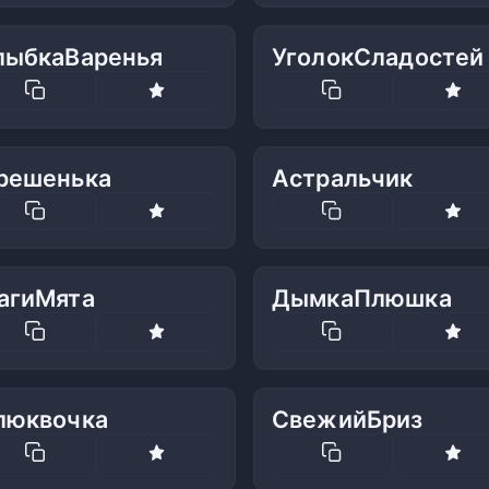
лыбкаВаренья
УголокСладостей
решенька
Астральчик
агиМята
ДымкаПлюшка
люквочка
СвежийБриз