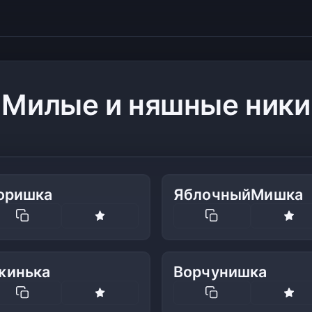
Милые и няшные ники
оришка
ЯблочныйМишка
жинька
Ворчунишка