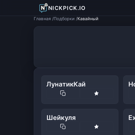
NICKPICK.IO
Главная
Подборки
Кавайный
ЛунатикКай
Н
Шейкуля
Е