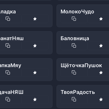
сладка
МолокоЧудо
ранатНяш
Баловница
апкаМяу
ЩёточкаПушок
дачаНЯШ
ТвояРадость