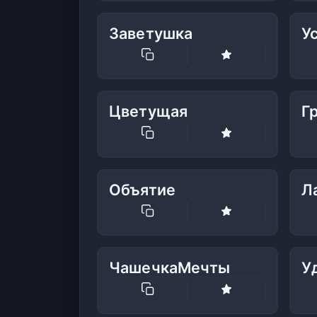
Заветушка
У
Цветущая
Г
Объятие
Л
ЧашечкаМечты
У