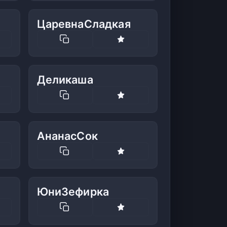
ЦаревнаСладкая
Деликаша
АнанасСок
ЮниЗефирка