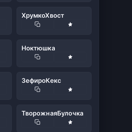
ХрумкоХвост
Ноктюшка
ЗефироКекс
ТворожнаяБулочка