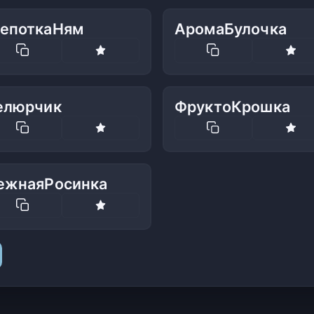
епоткаНям
АромаБулочка
елюрчик
ФруктоКрошка
ежнаяРосинка