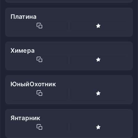
Платина
Химера
ЮныйОхотник
Янтарник