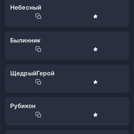
Небесный
Былинник
ЩедрыйГерой
Рубикон