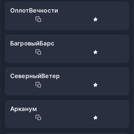
ОплотВечности
БагровыйБарс
СеверныйВетер
Арканум