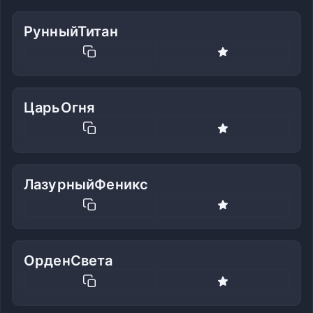
РунныйТитан
ЦарьОгня
ЛазурныйФеникс
ОрденСвета