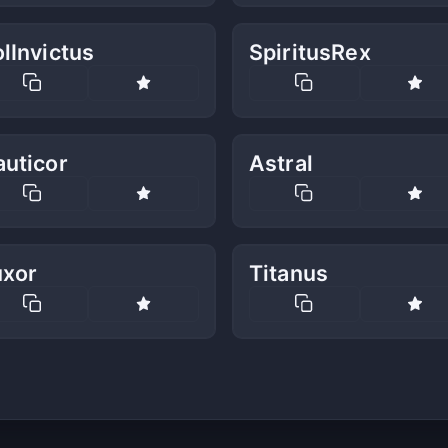
lInvictus
SpiritusRex
auticor
Astral
uxor
Titanus