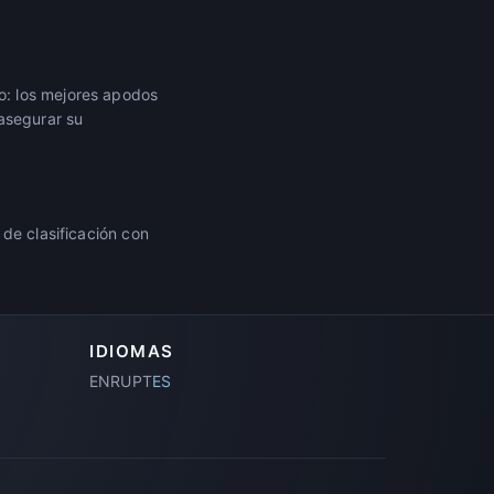
o: los mejores apodos
asegurar su
de clasificación con
IDIOMAS
EN
RU
PT
ES