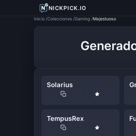
NICKPICK.IO
Inicio
Colecciones
Gaming
Majestuoso
Generado
Solarius
Gr
TempusRex
F