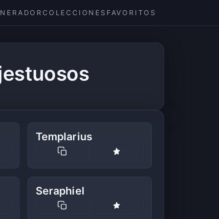
ENERADOR
COLECCIONES
FAVORITOS
jestuosos
Templarius
Seraphiel