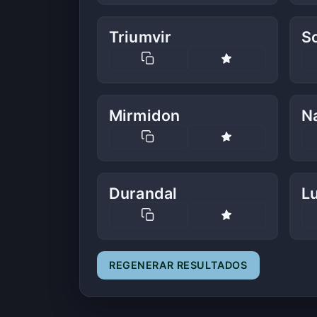
Triumvir
So
Mirmidon
N
Durandal
L
REGENERAR RESULTADOS