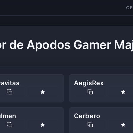
G
r de Apodos Gamer Ma
avitas
AegisRex
ulmen
Cerbero