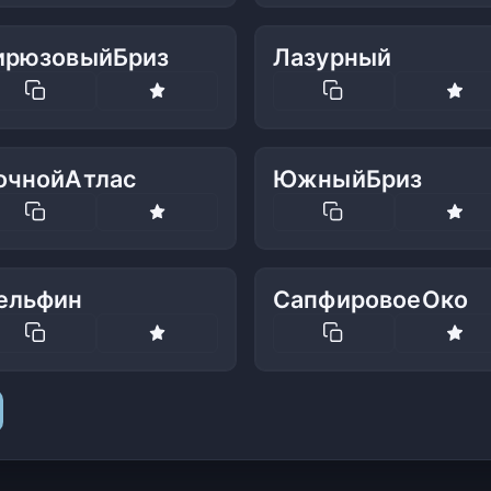
ирюзовыйБриз
Лазурный
очнойАтлас
ЮжныйБриз
ельфин
СапфировоеОко