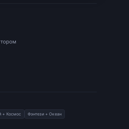
атором
 + Космос
Фэнтези + Океан