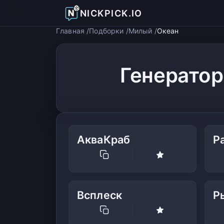
NICKPICK.IO
Главная
Подборки
Милый
Океан
Генератор
АкваКраб
Р
Всплеск
Р