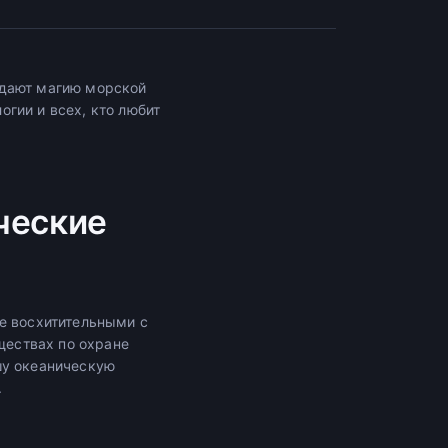
едают магию морской
гии и всех, кто любит
ческие
е восхитительными с
ществах по охране
шу океаническую
.