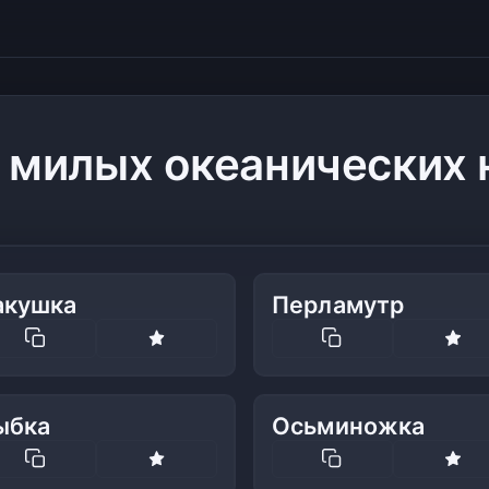
 милых океанических
акушка
Перламутр
ыбка
Осьминожка