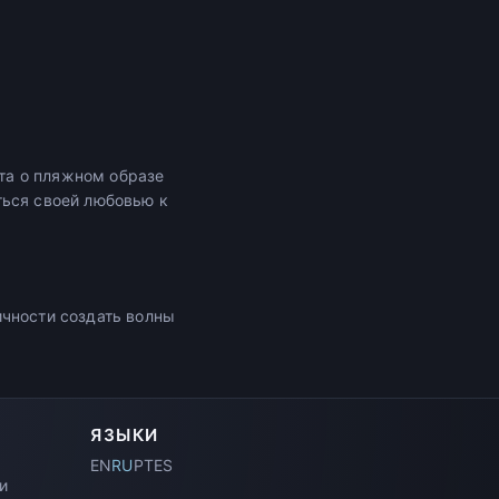
нта о пляжном образе
ться своей любовью к
ичности создать волны
ЯЗЫКИ
EN
RU
PT
ES
и