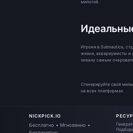
милотой.
Идеальные
Игроки в Subnautica, ст
жизни, аквариумисты и 
океану самым очароват
Сгенерируйте свой милы
на всех платформах.
NICKPICK.IO
РЕСУ
Генерат
Бесплатно • Мгновенно •
Подбор
Безлимитно