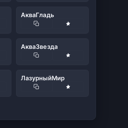
АкваГладь
АкваЗвезда
ЛазурныйМир