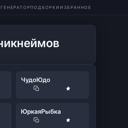
ГЕНЕРАТОР
ПОДБОРКИ
ИЗБРАННОЕ
 никнеймов
ЧудоЮдо
ЮркаяРыбка