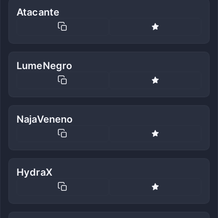
Atacante
LumeNegro
NajaVeneno
HydraX