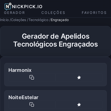
NICKPICK.IO
GERADOR
COLEÇÕES
FAVORITOS
Início
Coleções
Tecnológico
Engraçado
Gerador de Apelidos
Tecnológicos Engraçados
Harmonix
NoiteEstelar