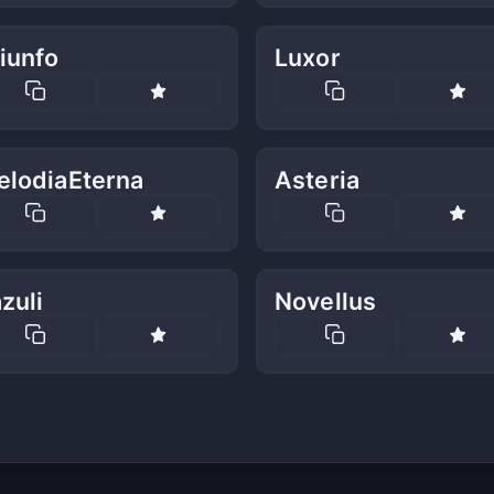
iunfo
Luxor
elodiaEterna
Asteria
zuli
Novellus