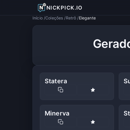
NICKPICK.IO
Início
Coleções
Retrô
Elegante
Gerado
Statera
S
Minerva
St