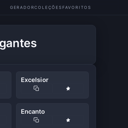
GERADOR
COLEÇÕES
FAVORITOS
egantes
Excelsior
Encanto