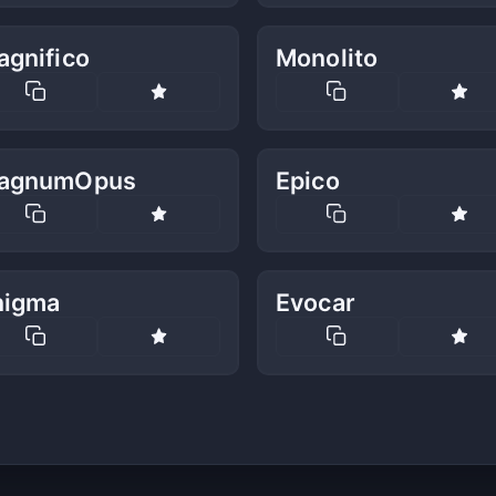
agnifico
Monolito
agnumOpus
Epico
nigma
Evocar