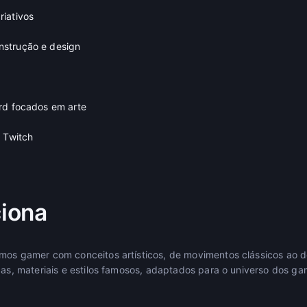
iativos
strução e design
rd focados em arte
a Twitch
iona
mos gamer com conceitos artísticos, de movimentos clássicos ao de
icas, materiais e estilos famosos, adaptados para o universo dos ga