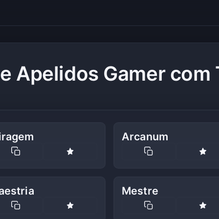
de Apelidos Gamer com 
iragem
Arcanum
aestria
Mestre