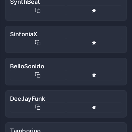
SynthBeat
SinfoniaX
BelloSonido
DeeJayFunk
Tamborino