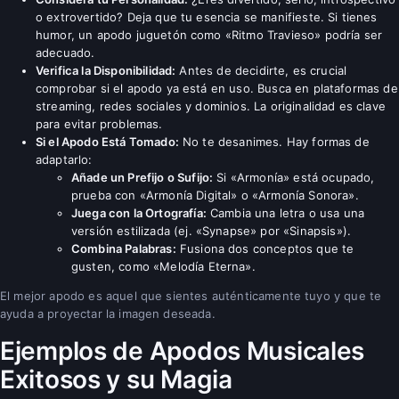
o extrovertido? Deja que tu esencia se manifieste. Si tienes
humor, un apodo juguetón como «Ritmo Travieso» podría ser
adecuado.
Verifica la Disponibilidad:
Antes de decidirte, es crucial
comprobar si el apodo ya está en uso. Busca en plataformas de
streaming, redes sociales y dominios. La originalidad es clave
para evitar problemas.
Si el Apodo Está Tomado:
No te desanimes. Hay formas de
adaptarlo:
Añade un Prefijo o Sufijo:
Si «Armonía» está ocupado,
prueba con «Armonía Digital» o «Armonía Sonora».
Juega con la Ortografía:
Cambia una letra o usa una
versión estilizada (ej. «Synapse» por «Sinapsis»).
Combina Palabras:
Fusiona dos conceptos que te
gusten, como «Melodía Eterna».
El mejor apodo es aquel que sientes auténticamente tuyo y que te
ayuda a proyectar la imagen deseada.
Ejemplos de Apodos Musicales
Exitosos y su Magia