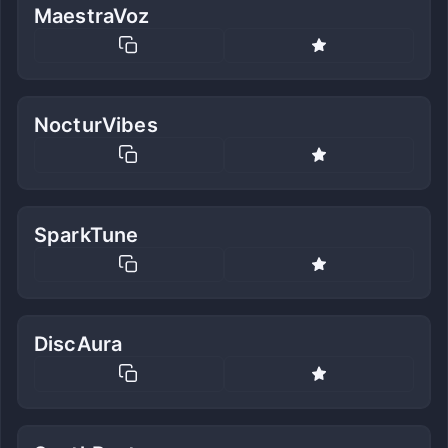
MaestraVoz
NocturVibes
SparkTune
DiscAura