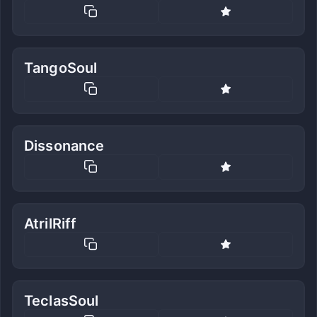
TangoSoul
Dissonance
AtrilRiff
TeclasSoul