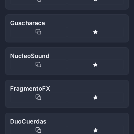
Guacharaca
NucleoSound
FragmentoFX
DuoCuerdas