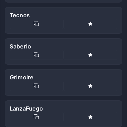
Tecnos
Saberio
Grimoire
LanzaFuego