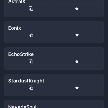
AstralX
Eonix
EchoStrike
StardustKnight
NevadaSoul