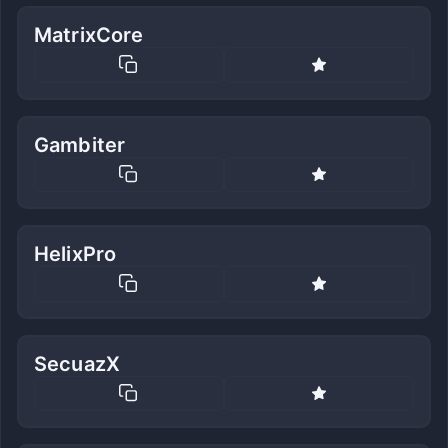
MatrixCore
Gambiter
HelixPro
SecuazX