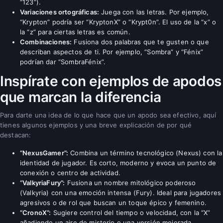
“123”).
Variaciones ortográficas:
Juega con las letras. Por ejemplo,
“Krypton” podría ser “KryptonX” o “Krypt0n”. El uso de la “x” o
la “z” para ciertas letras es común.
Combinaciones:
Fusiona dos palabras que te gusten o que
describan aspectos de ti. Por ejemplo, “Sombra” y “Fénix”
podrían dar “SombraFénix”.
Inspírate con ejemplos de apodos
que marcan la diferencia
Para darte una idea de lo que hace que un apodo sea efectivo, aquí
tienes algunos ejemplos y una breve explicación de por qué
destacan:
“NexusGamer”:
Combina un término tecnológico (Nexus) con la
identidad de jugador. Es corto, moderno y evoca un punto de
conexión o centro de actividad.
“ValkyriaFury”:
Fusiona un nombre mitológico poderoso
(Valkyria) con una emoción intensa (Fury). Ideal para jugadores
agresivos o de rol que buscan un toque épico y femenino.
“CronoX”:
Sugiere control del tiempo o velocidad, con la “X”
añadiendo un aire de misterio o una versión mejorada.