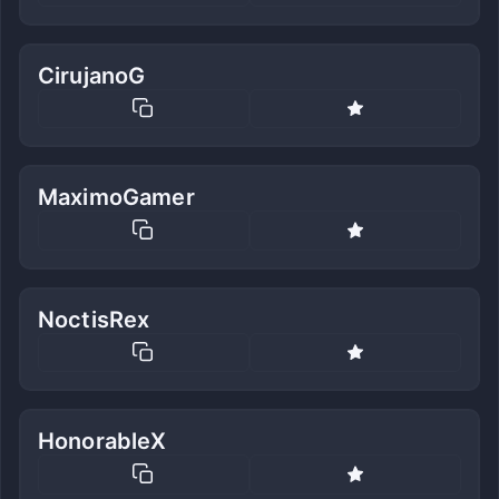
CirujanoG
MaximoGamer
NoctisRex
HonorableX