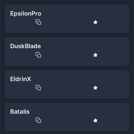
EpsilonPro
DuskBlade
EldrinX
Batalis