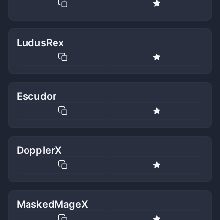
LudusRex
Escudor
DopplerX
MaskedMageX