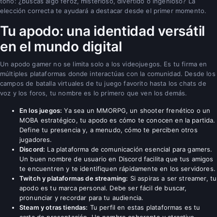
tono: ¿buscas algo feroz, misterioso, divertido o ingenioso? La
elección correcta te ayudará a destacar desde el primer momento.
Tu apodo: una identidad versátil
en el mundo digital
Un apodo gamer no se limita solo a los videojuegos. Es tu firma en
múltiples plataformas donde interactúas con la comunidad. Desde los
campos de batalla virtuales de tu juego favorito hasta los chats de
voz y los foros, tu nombre es lo primero que ven los demás.
En los juegos:
Ya sea un MMORPG, un shooter frenético o un
MOBA estratégico, tu apodo es cómo te conocen en la partida.
Define tu presencia y, a menudo, cómo te perciben otros
jugadores.
Discord:
La plataforma de comunicación esencial para gamers.
Un buen nombre de usuario en Discord facilita que tus amigos
te encuentren y te identifiquen rápidamente en los servidores.
Twitch y plataformas de streaming:
Si aspiras a ser streamer, tu
apodo es tu marca personal. Debe ser fácil de buscar,
pronunciar y recordar para tu audiencia.
Steam y otras tiendas:
Tu perfil en estas plataformas es tu
carta de presentación. Un nombre coherente y atractivo