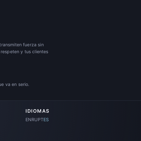
 transmiten fuerza sin
respeten y tus clientes
e va en serio.
IDIOMAS
EN
RU
PT
ES