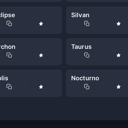
lipse
Silvan
rchon
Taurus
lis
Nocturno