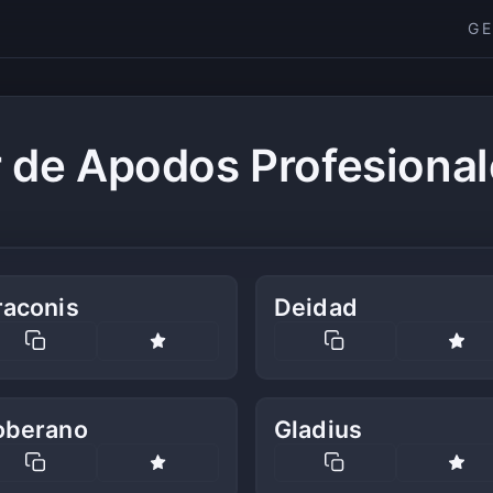
G
 de Apodos Profesional
raconis
Deidad
oberano
Gladius