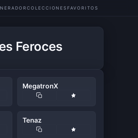
ENERADOR
COLECCIONES
FAVORITOS
es Feroces
MegatronX
Tenaz