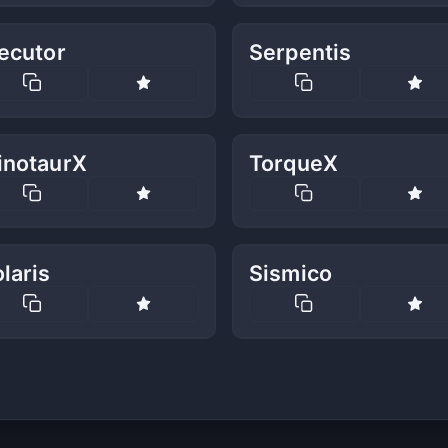
ecutor
Serpentis
inotaurX
TorqueX
laris
Sismico