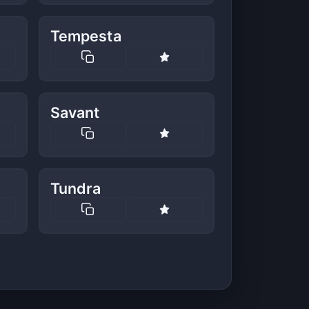
Tempesta
Savant
Tundra