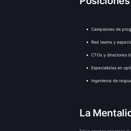
Posiciones
Campeones de progr
Red teams y especia
CTOs y directores d
Especialistas en op
Ingenieros de respue
La Mentali
Estos apodos encarnan la 