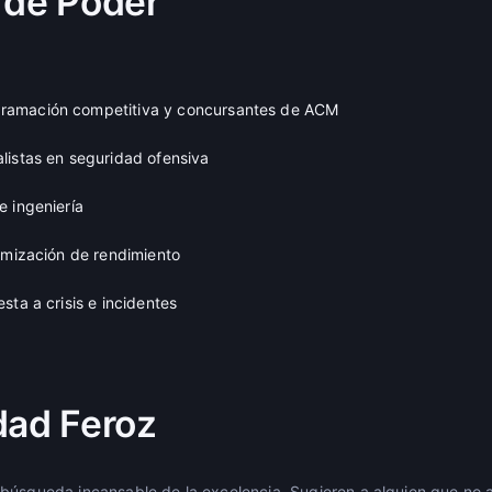
 de Poder
amación competitiva y concursantes de ACM
listas en seguridad ofensiva
e ingeniería
timización de rendimiento
sta a crisis e incidentes
dad Feroz
búsqueda incansable de la excelencia. Sugieren a alguien que no 