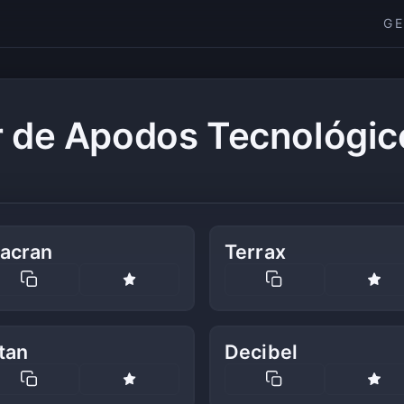
G
 de Apodos Tecnológic
lacran
Terrax
tan
Decibel