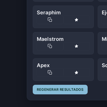
Seraphim
Ej
Maelstrom
M
Apex
So
REGENERAR RESULTADOS