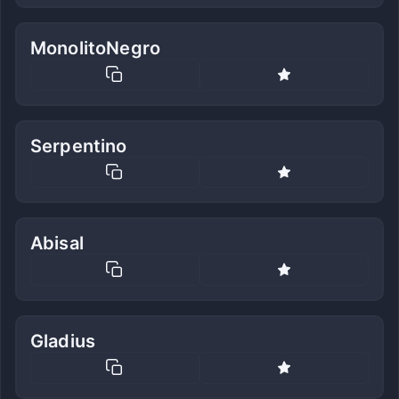
MonolitoNegro
Serpentino
Abisal
Gladius