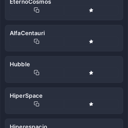
EternoCosmos
AlfaCentauri
Hubble
HiperSpace
Hiperespacio