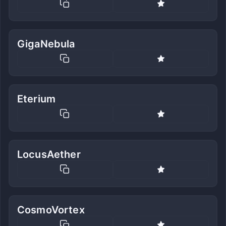
GigaNebula
Eterium
LocusAether
CosmoVortex