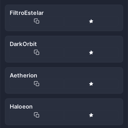
FiltroEstelar
DarkOrbit
Aetherion
Haloeon