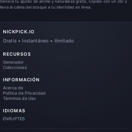
Genera tu apodo de anime y naturaleza gratis, cópialo con un clic y
lleva la calma del bosque a tu identidad en línea.
NICKPICK.IO
Gratis • Instantáneo • Ilimitado
RECURSOS
Generador
Colecciones
INFORMACIÓN
Acerca de
Política de Privacidad
Términos de Uso
IDIOMAS
EN
RU
PT
ES