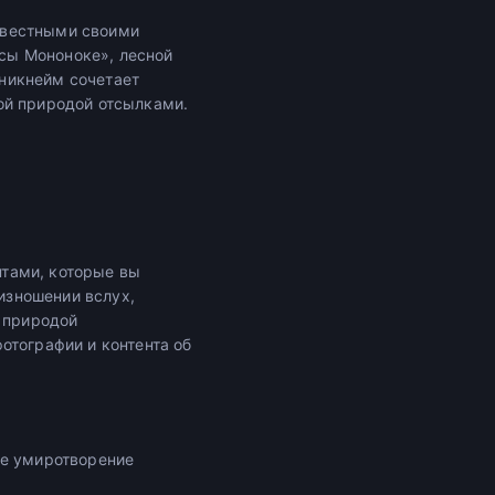
звестными своими
сы Мононоке», лесной
никнейм сочетает
ой природой отсылками.
тами, которые вы
оизношении вслух,
с природой
отографии и контента об
те умиротворение