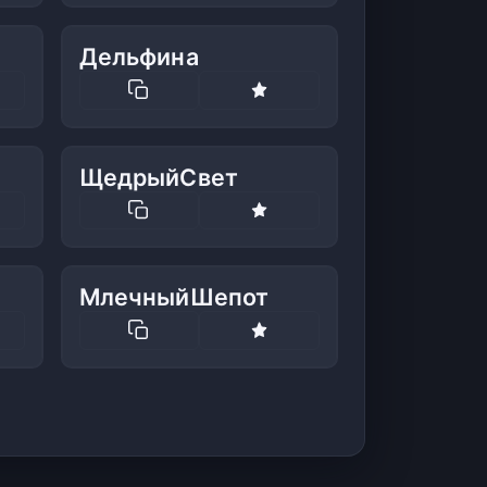
Дельфина
ЩедрыйСвет
МлечныйШепот