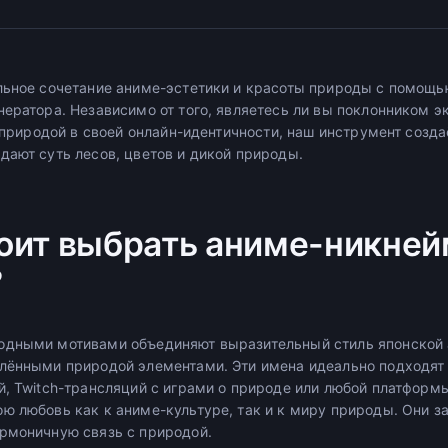
льное сочетание аниме-эстетики и красоты природы с помощь
ератора. Независимо от того, являетесь ли вы поклонником э
с природой в своей онлайн-идентичности, наш инструмент созд
дают суть лесов, цветов и дикой природы.
оит выбрать аниме-никней
?
одными мотивами объединяют выразительный стиль японской 
лёнными природой элементами. Эти имена идеально подходят 
, Twitch-трансляций с играми о природе или любой платформы
ю любовь как к аниме-культуре, так и к миру природы. Они 
рмоничную связь с природой.