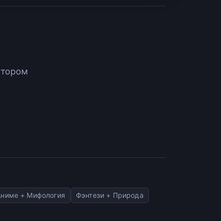
атором
Аниме + Мифология
Фэнтези + Природа