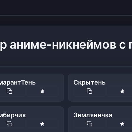
р аниме-никнеймов с
марантТень
Скрытень
мбирчик
Земляничка