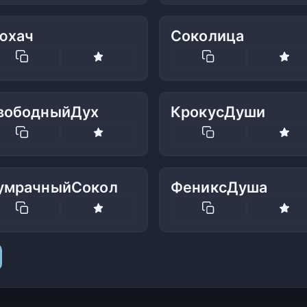
юхач
Соколица
вободныйДух
КрокусДуши
умрачныйСокол
ФениксДуша