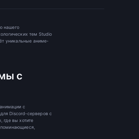
ю нашего
кологических тем Studio
аёт уникальные аниме-
мы с
анимации с
для Discord-серверов с
, где вы хотите
запоминающиеся,