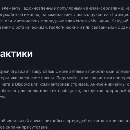
т элементы, вдохновлённые популярными аниме-сериалами, и
думайте об именах, напоминающих лесных духов из «Принцес
о» или мистических природных элементов «Мушиси». Каждый 
ания с ботаническими, геологическими или связанными с дик
актики
орый отражает вашу связь с конкретными природными элемен
 горы или океанские волны. Подумайте, как звучит имя при пр
о чата в Discord или комментариев стримов. Аниме-никнеймы 
аботают для экологических сообществ, аккаунтов природной ф
ухе.
вой идеальный аниме-никнейм с природой сегодня и привнеси
оё онлайн-присутствие.