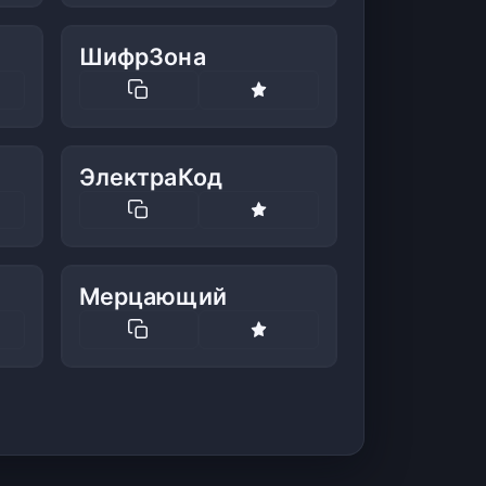
ШифрЗона
ЭлектраКод
Мерцающий