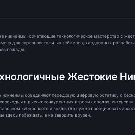
е никнеймы, сочетающие технологическое мастерство с жест
имена для соревновательных геймеров, хардкорных разработ
без пощады.
ехнологичные Жестокие Н
е никнеймы объединяют передовую цифровую эстетику с бес
ревосходны в высококонкурентных игровых средах, интенсивн
тавочном киберспорте и везде, где нужно проецировать абсо
вы здесь побеждать, а не заводить друзей.