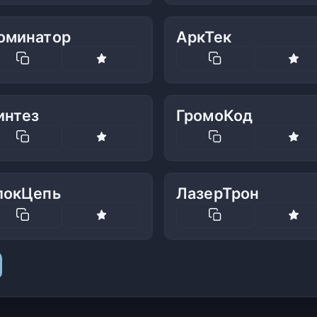
оминатор
АркТек
интез
ГромоКод
локЦепь
ЛазерТрон