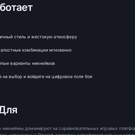
аботает
ичный стиль и жестокую атмосферу
жалостные комбинации мгновенно
епые варианты никнеймов
 на выбор и войдите на цифровое поле боя
Для
е никнеймы доминируют на соревновательных игровых платфо
ах, интенсивных Discord-серверах и профессиональных кодин