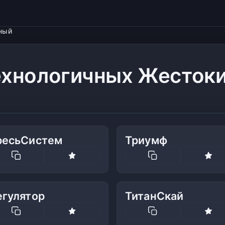
ный
ехнологичных Жесток
ресьСистем
Триумф
егулятор
ТитанСкай