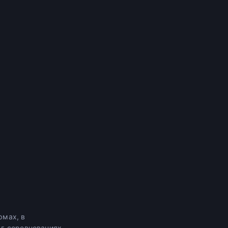
рмах, в
г-соревнованиях.