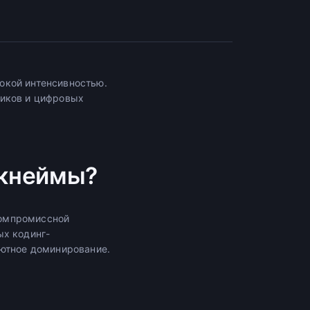
окой интенсивностью.
чиков и цифровых
икнеймы?
компромиссной
ых кодинг-
лютное доминирование.