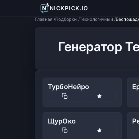
NICKPICK.IO
Главная
Подборки
Технологичный
Беспощад
Генератор Т
ТурбоНейро
Е
ЩурОко
Р