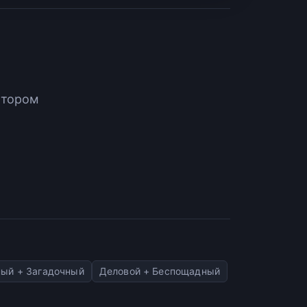
атором
ный + Загадочный
Деловой + Беспощадный