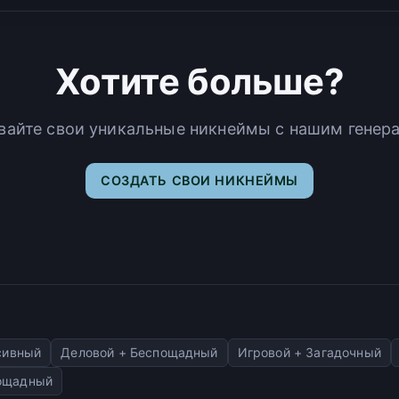
Хотите больше?
вайте свои уникальные никнеймы с нашим генер
СОЗДАТЬ СВОИ НИКНЕЙМЫ
сивный
Деловой + Беспощадный
Игровой + Загадочный
пощадный