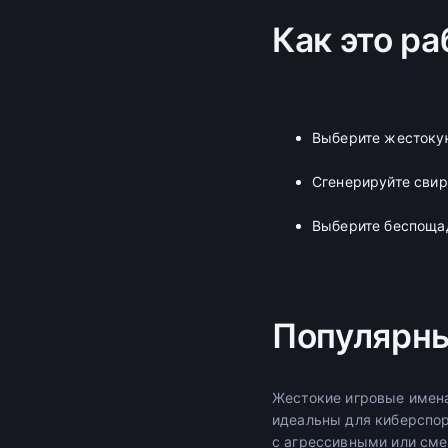
Как это ра
Выберите жестоку
Сгенерируйте сви
Выберите беспоща
Популярн
Жестокие игровые имена
идеальны для киберспор
с агрессивными или сме