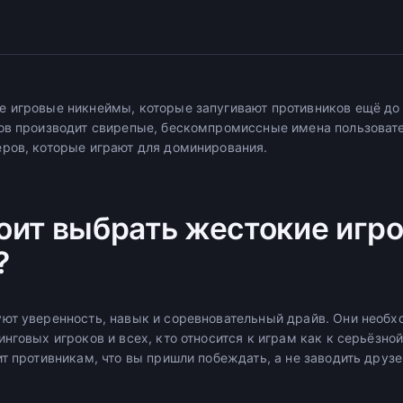
 игровые никнеймы, которые запугивают противников ещё до 
ов производит свирепые, бескомпромиссные имена пользоват
ров, которые играют для доминирования.
оит выбрать жестокие игр
?
ют уверенность, навык и соревновательный драйв. Они необ
нговых игроков и всех, кто относится к играм как к серьёзно
т противникам, что вы пришли побеждать, а не заводить друзе