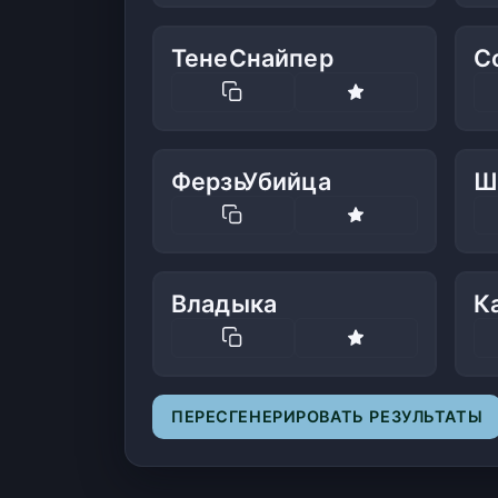
ТенеСнайпер
С
ФерзьУбийца
Ш
Владыка
К
ПЕРЕСГЕНЕРИРОВАТЬ РЕЗУЛЬТАТЫ