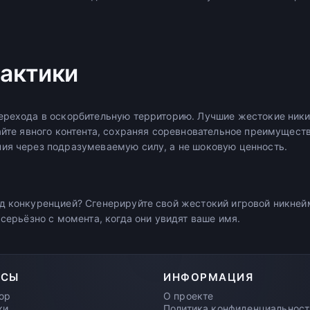
актики
ерехода в оскорбительную территорию. Лучшие жестокие ники
айте явного контента, сохраняя соревновательное преимущест
ия через подразумеваемую силу, а не шоковую ценность.
д конкуренцией? Сгенерируйте свой жестокий игровой никней
 серьёзно с момента, когда они увидят ваше имя.
РСЫ
ИНФОРМАЦИЯ
ор
О проекте
ки
Политика конфиденциальност