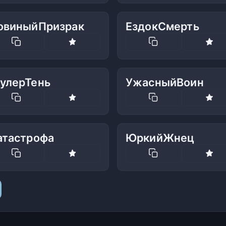
овиныйПризрак
ЕздокСмерть
улерТень
УжасныйВоин
атастрофа
ЮркийЖнец