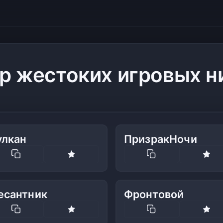
р жестоких игровых 
улкан
ПризракНочи
есантник
Фронтовой