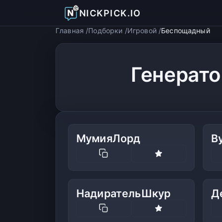
NICKPICK.IO
Главная
Подборки
Игровой
Беспощадный
Генерато
МумияЛорд
В
НадирательШкур
Д