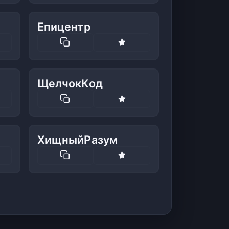
Епицентр
ЩелчокКод
ХищныйРазум