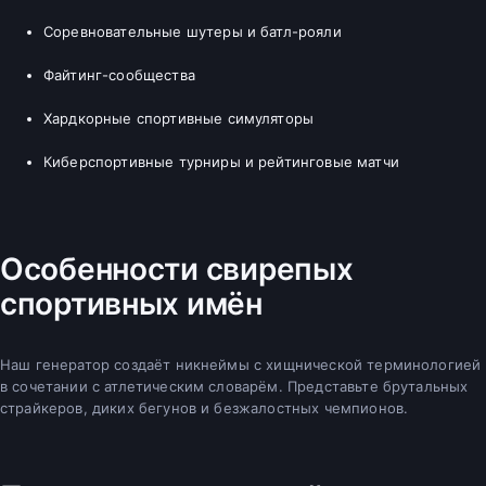
Соревновательные шутеры и батл-рояли
Файтинг-сообщества
Хардкорные спортивные симуляторы
Киберспортивные турниры и рейтинговые матчи
Особенности свирепых
спортивных имён
Наш генератор создаёт никнеймы с хищнической терминологией
в сочетании с атлетическим словарём. Представьте брутальных
страйкеров, диких бегунов и безжалостных чемпионов.