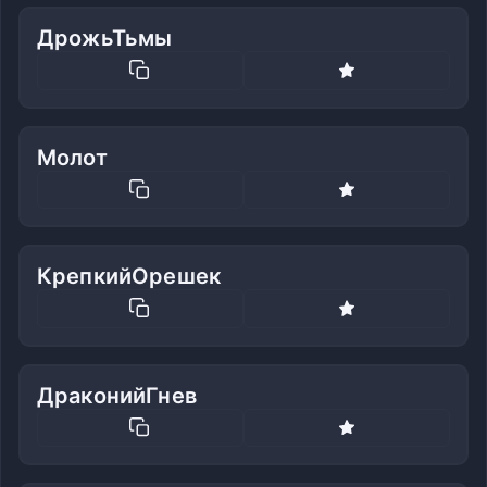
ДрожьТьмы
Молот
КрепкийОрешек
ДраконийГнев