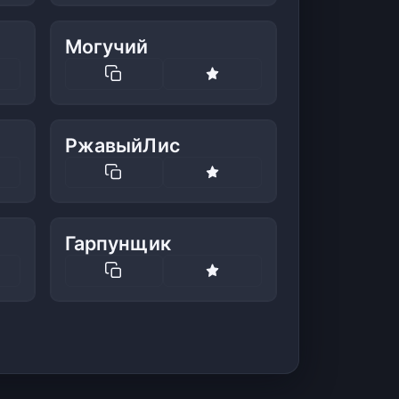
Могучий
РжавыйЛис
Гарпунщик