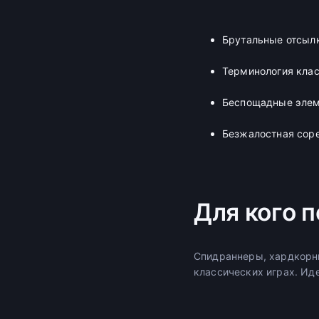
Брутальные отсыл
Терминология клас
Беспощадные элем
Безжалостная соре
Для кого 
Спидраннеры, хардкорны
классических играх. Иде