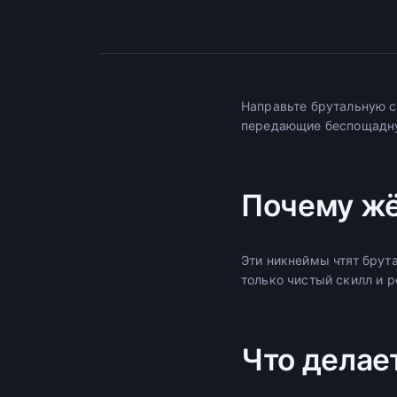
Направьте брутальную с
передающие беспощадну
Почему жё
Эти никнеймы чтят брут
только чистый скилл и 
Что делае