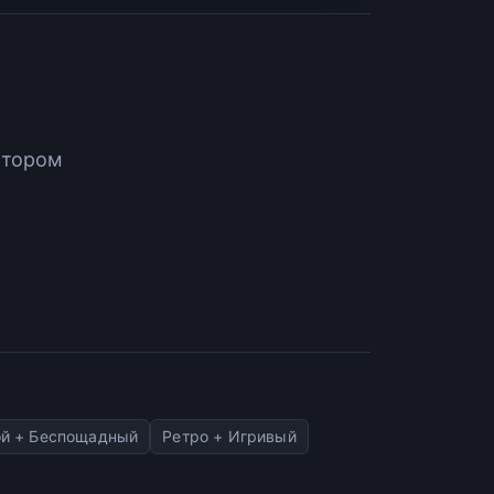
атором
й + Беспощадный
Ретро + Игривый