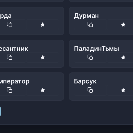
арда
Дурман
есантник
ПаладинТьмы
мператор
Барсук