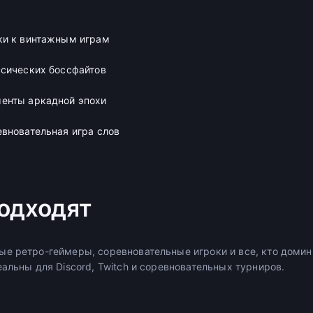
ки к винтажным играм
сических боссфайтов
енты аркадной эпохи
вновательная игра слов
подходят
е ретро-геймеры, соревновательные игроки и все, кто доми
альны для Discord, Twitch и соревновательных турниров.