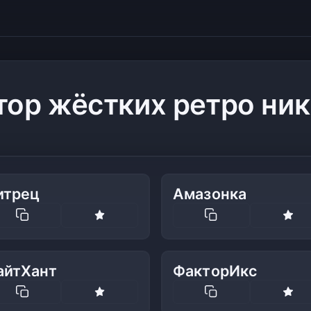
тор жёстких ретро ни
итрец
Амазонка
айтХант
ФакторИкс