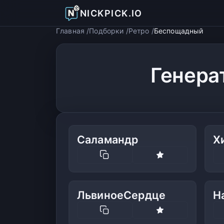
NICKPICK.IO
Главная
Подборки
Ретро
Беспощадный
Генера
Саламандр
Х
ЛьвиноеСердце
Н