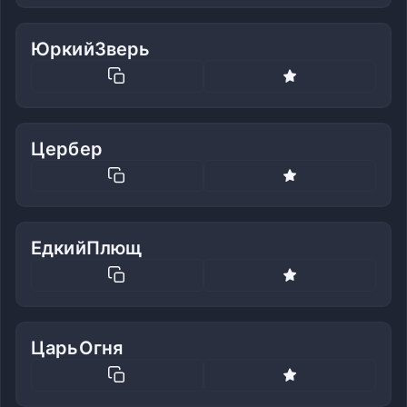
ЮркийЗверь
Цербер
ЕдкийПлющ
ЦарьОгня