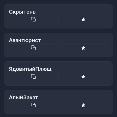
Скрытень
Авантюрист
ЯдовитыйПлющ
АлыйЗакат