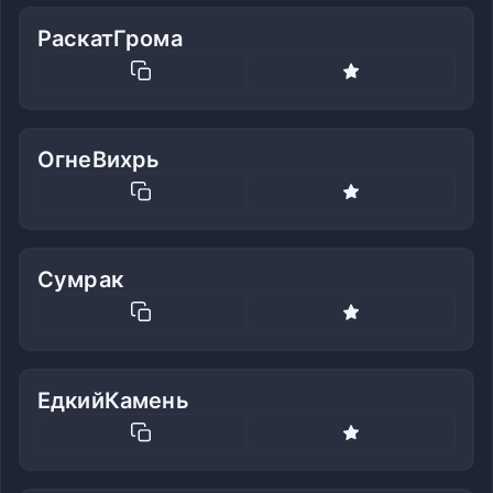
РаскатГрома
ОгнеВихрь
Сумрак
ЕдкийКамень