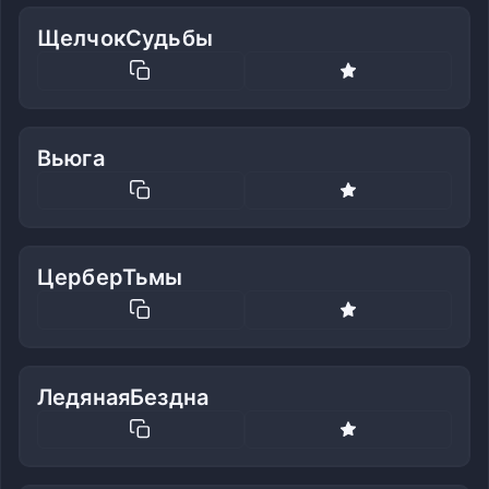
ЩелчокСудьбы
Вьюга
ЦерберТьмы
ЛедянаяБездна