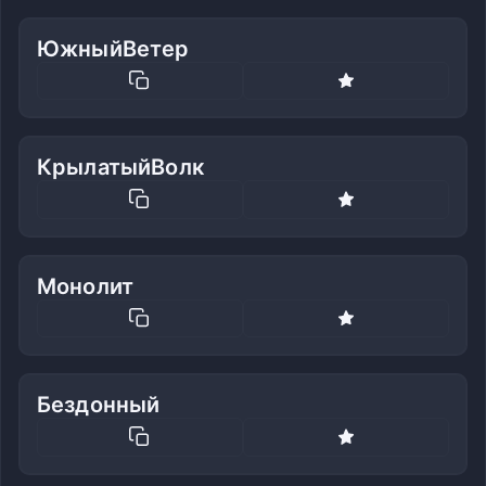
ЮжныйВетер
КрылатыйВолк
Монолит
Бездонный