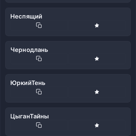
Неспящий
Чернодлань
ЮркийТень
ЦыганТайны