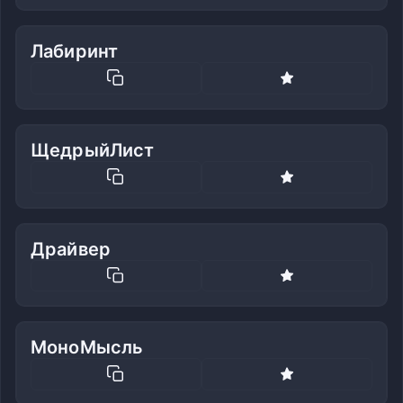
Лабиринт
ЩедрыйЛист
Драйвер
МоноМысль