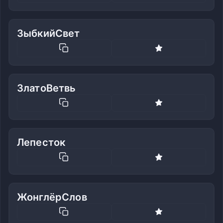
ЗыбкийСвет
ЗлатоВетвь
Лепесток
ЖонглёрСлов