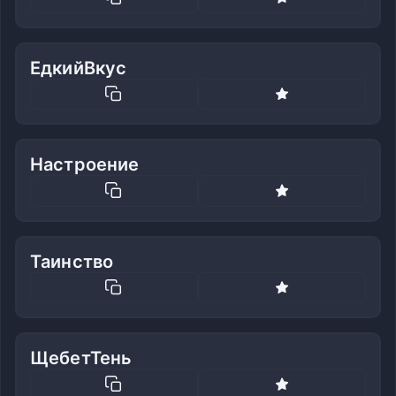
ЕдкийВкус
Настроение
Таинство
ЩебетТень