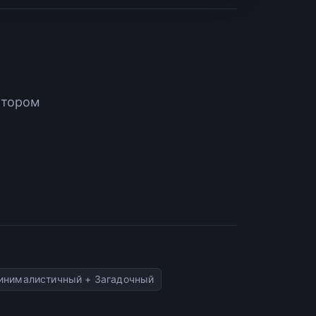
атором
инималистичный + Загадочный