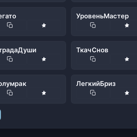
егато
УровеньМастер
традаДуши
ТкачСнов
олумрак
ЛегкийБриз