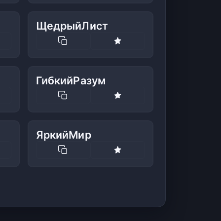
ЩедрыйЛист
ГибкийРазум
ЯркийМир