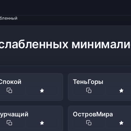
абленный
сслабленных минимали
Спокой
ТеньГоры
урчащий
ОстровМира