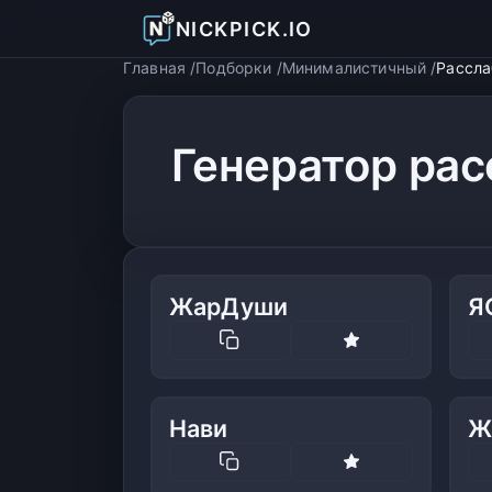
NICKPICK.IO
Главная
Подборки
Минималистичный
Рассл
Генератор ра
ЖарДуши
Я
Нави
Ж