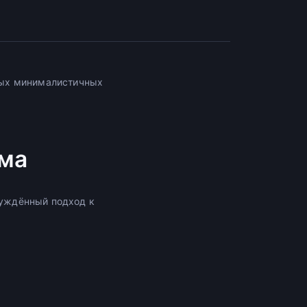
ных минималистичных
зма
уждённый подход к