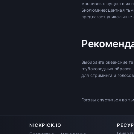
массивных существ из н
Биолюминесцентная тьма
предлагает уникальные 
Рекоменд
Выбирайте океанские те
глубоководных образов.
для стриминга и голосов
Готовы спуститься во т
NICKPICK.IO
РЕСУ
Генерат