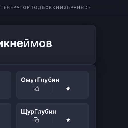
ГЕНЕРАТОР
ПОДБОРКИ
ИЗБРАННОЕ
никнеймов
ОмутГлубин
ЩурГлубин