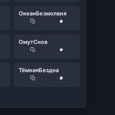
ОкеанБезмолвия
ОмутСнов
ТёмнаяБездна