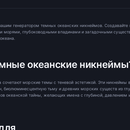
 нашим генератором темных океанских никнеймов. Создавайте
и морями, глубоководными впадинами и загадочными сущест
океана.
мные океанские никнеймы
а сочетают морские темы с теневой эстетикой. Эти никнейм
н, биолюминесцентную тьму и древних морских существ из гл
ов океанской тайны, желающих имена с глубиной, давлением
для