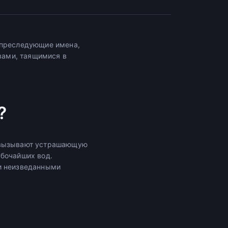
 преследующие имена,
вами, таящимися в
?
ы вызывают устрашающую
убочайших вод.
 и неизведанными