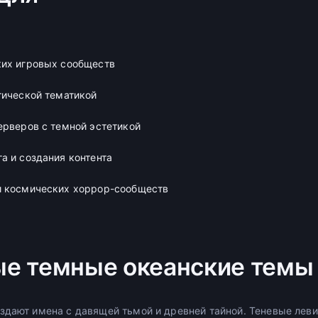
ких игровых сообществ
тической тематикой
ерверов с темной эстетикой
а и создания контента
и космических хоррор-сообществ
е темные океанские темы
здают имена с давящей тьмой и древней тайной. Теневые лев