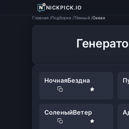
NICKPICK.IO
Главная
Подборки
Тёмный
Океан
Генерато
НочнаяБездна
П
СоленыйВетер
А