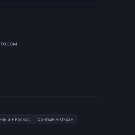
атором
мный + Космос
Фэнтези + Океан