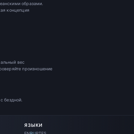
кеанскими образами.
кая концепция
нальный вес
Проверяйте произношение
с бездной.
ЯЗЫКИ
EN
RU
PT
ES