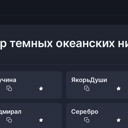
р темных океанских 
учина
ЯкорьДуши
дмирал
Серебро