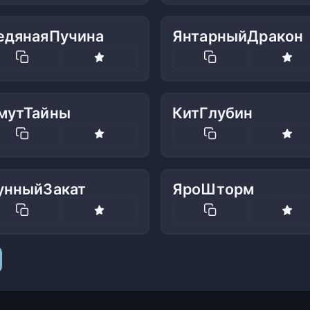
едянаяПучина
ЯнтарныйДракон
мутТайны
КитГлубин
унныйЗакат
ЯроШторм