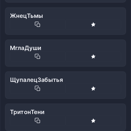
ЖнецТьмы
МглаДуши
ЩупалецЗабытья
ТритонТени