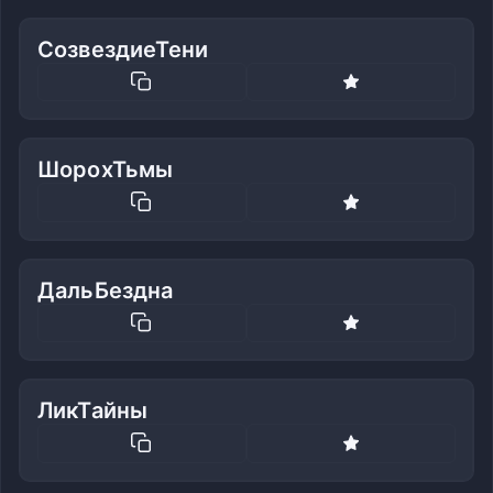
СозвездиеТени
ШорохТьмы
ДальБездна
ЛикТайны