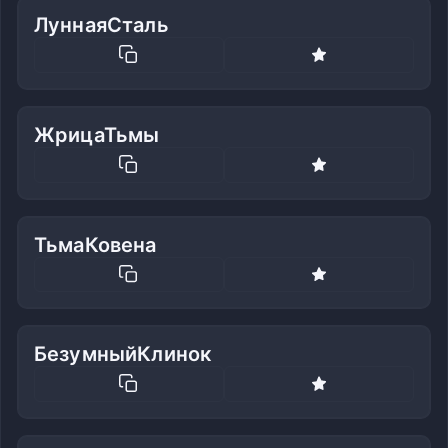
ЛуннаяСталь
ЖрицаТьмы
ТьмаКовена
БезумныйКлинок