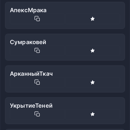
АпексМрака
Сумраковей
АрканныйТкач
УкрытиеТеней