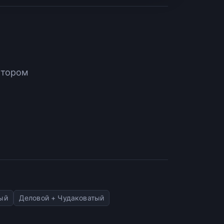
атором
ый
Деловой + Чудаковатый