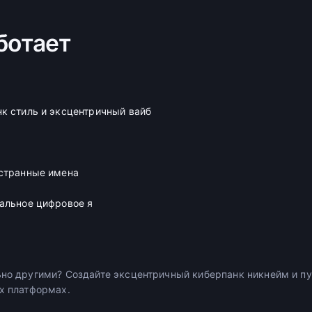
ботает
к стиль и эксцентричный вайб
-странные имена
альное цифровое я
ьно другими? Создайте эксцентричный киберпанк никнейм и п
ех платформах.