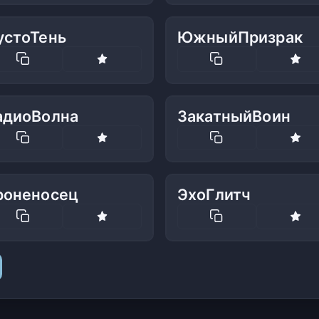
устоТень
ЮжныйПризрак
адиоВолна
ЗакатныйВоин
роненосец
ЭхоГлитч