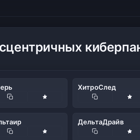
ксцентричных киберпа
герь
ХитроСлед
льтаир
ДельтаДрайв