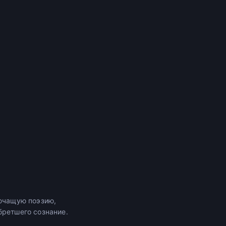
ючащую поэзию,
бретшего сознание.