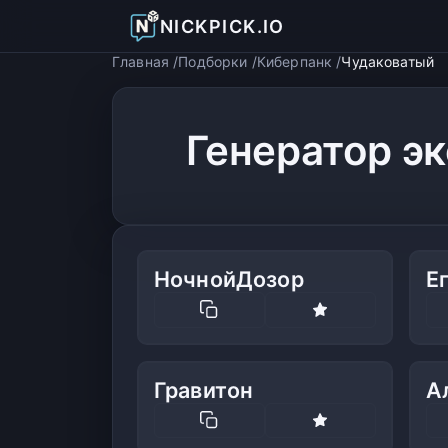
NICKPICK.IO
Главная
Подборки
Киберпанк
Чудаковатый
Генератор э
НочнойДозор
Е
Гравитон
А