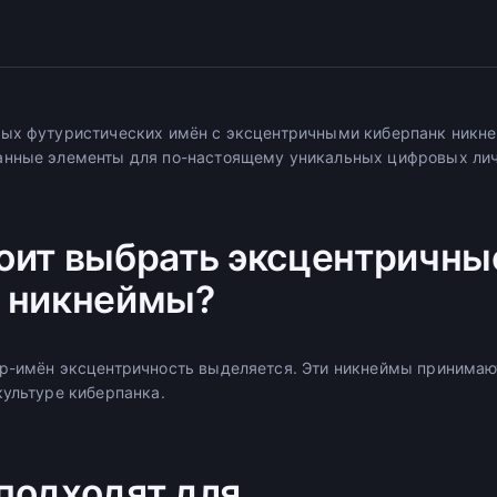
ных футуристических имён с эксцентричными киберпанк никн
анные элементы для по-настоящему уникальных цифровых лич
оит выбрать эксцентричны
 никнеймы?
р-имён эксцентричность выделяется. Эти никнеймы принимают
культуре киберпанка.
подходят для