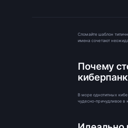
Сломайте шаблон типич
имена сочетают неожид
Почему ст
киберпанк
В море однотипных кибе
чудесно-причудливое в 
Идеально 