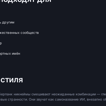
ть другим
ожественных сообществ
р
артных имён
стиля
берпанк никнеймы смешивают неожиданные комбинации — гл
вые странности. Они звучат как самоназвание ИИ, внезапно о