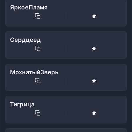
ЯркоеПламя
Сердцеед
МохнатыйЗверь
Тигрица