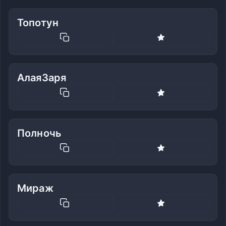
Топотун
АлаяЗаря
Полночь
Мираж