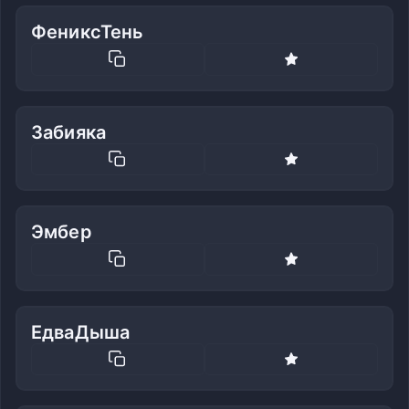
ФениксТень
Забияка
Эмбер
ЕдваДыша