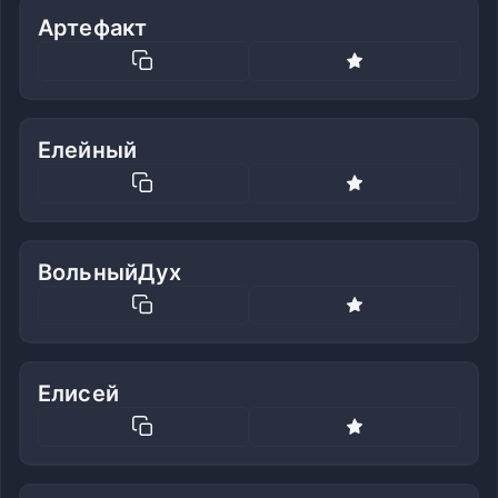
Артефакт
Елейный
ВольныйДух
Елисей