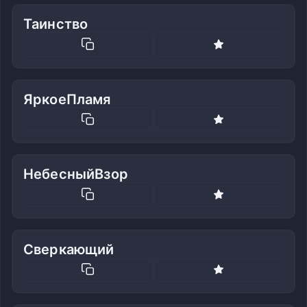
Таинство
ЯркоеПламя
НебесныйВзор
Сверкающий