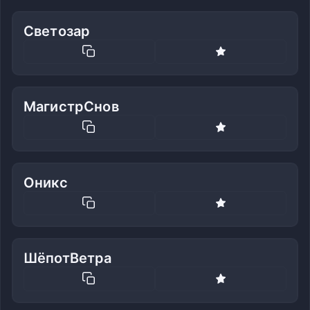
Светозар
МагистрСнов
Оникс
ШёпотВетра