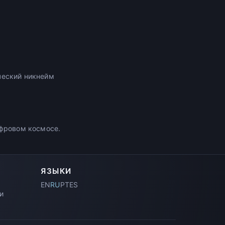
ческий никнейм
ифровом космосе.
ЯЗЫКИ
EN
RU
PT
ES
и