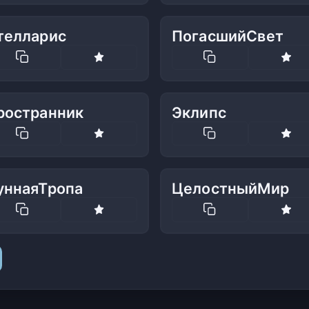
телларис
ПогасшийСвет
ространник
Эклипс
уннаяТропа
ЦелостныйМир