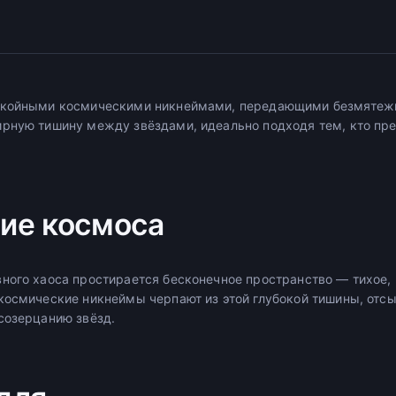
окойными космическими никнеймами, передающими безмятежн
рную тишину между звёздами, идеально подходя тем, кто пре
ие космоса
ного хаоса простирается бесконечное пространство — тихое, 
космические никнеймы черпают из этой глубокой тишины, отс
созерцанию звёзд.