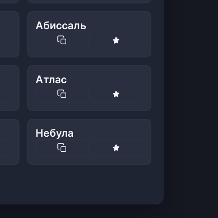
Абиссаль
Атлас
Небула