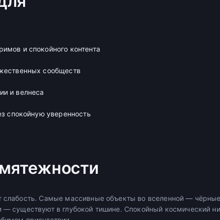
для
имов и спокойного контента
ожественных сообществ
ии и велнеса
рез спокойную уверенность
змятежности
т слабость. Самые массивные объекты во вселенной — чёрные
и — существуют в глубокой тишине. Спокойный космический ник
ебимом присутствии.