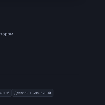
атором
очный
Деловой + Спокойный