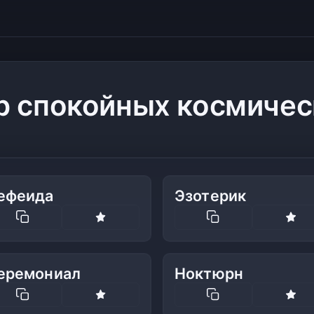
р спокойных космичес
ефеида
Эзотерик
еремониал
Ноктюрн