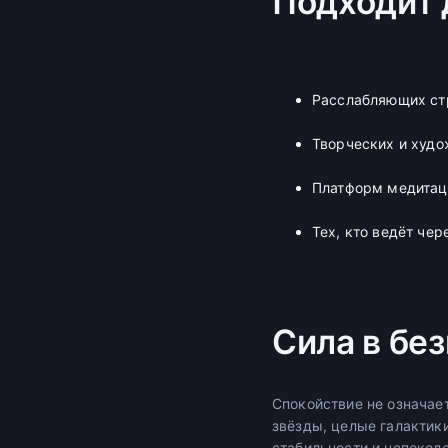
Подходит 
Расслабляющих стр
Творческих и худ
Платформ медитац
Тех, кто ведёт че
Сила в бе
Спокойствие не означае
звёзды, целые галактик
стабильности и непокол