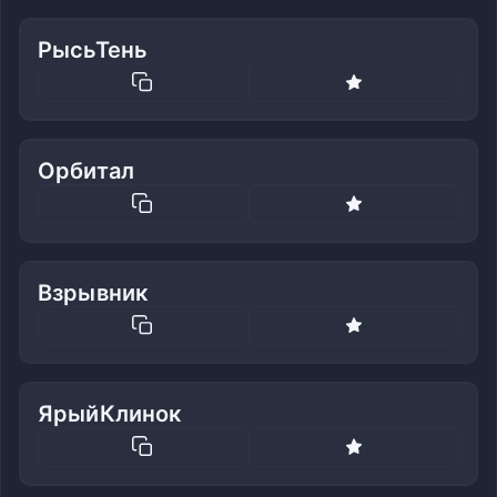
РысьТень
Орбитал
Взрывник
ЯрыйКлинок