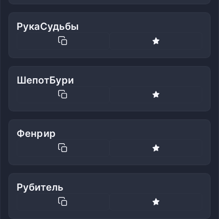
РукаСудьбы
ШепотБури
Фенрир
Рубитель