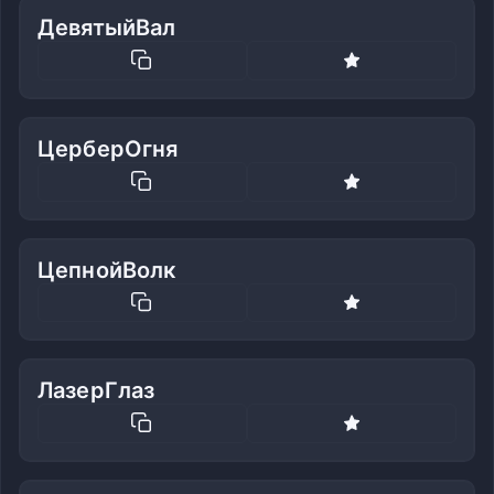
ДевятыйВал
ЦерберОгня
ЦепнойВолк
ЛазерГлаз