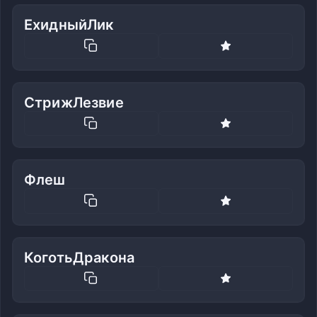
ЕхидныйЛик
СтрижЛезвие
Флеш
КоготьДракона