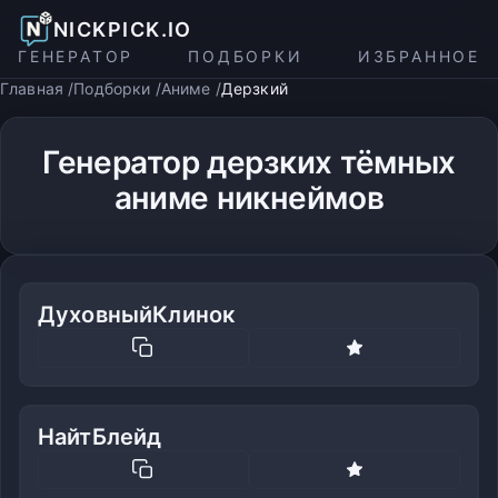
NICKPICK.IO
ГЕНЕРАТОР
ПОДБОРКИ
ИЗБРАННОЕ
Главная
Подборки
Аниме
Дерзкий
Генератор дерзких тёмных
аниме никнеймов
ДуховныйКлинок
НайтБлейд