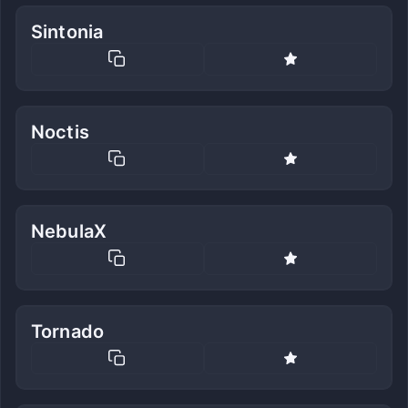
Sintonia
Noctis
NebulaX
Tornado