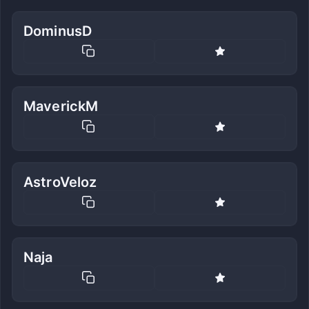
DominusD
MaverickM
AstroVeloz
Naja