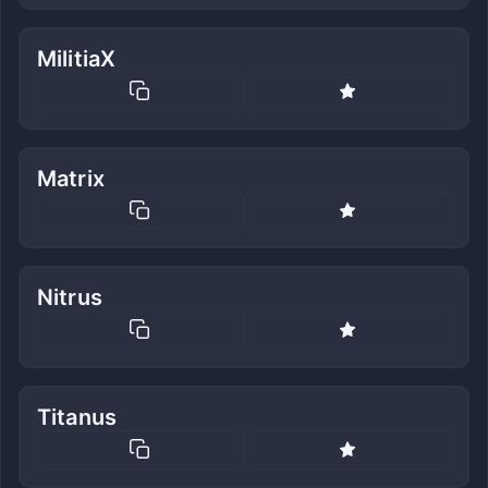
MilitiaX
Matrix
Nitrus
Titanus