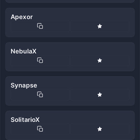
Apexor
NebulaX
Synapse
SolitarioX