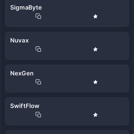
SigmaByte
Nuvax
NexGen
SwiftFlow