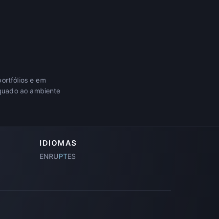
ortfólios e em
equado ao ambiente
IDIOMAS
EN
RU
PT
ES