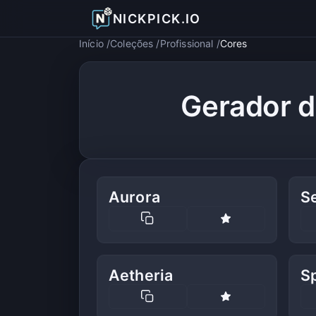
NICKPICK.IO
Início
Coleções
Profissional
Cores
Gerador d
Aurora
S
Aetheria
S