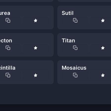
urea
Sutil
ecton
Titan
intilla
Mosaicus