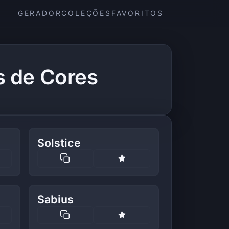
GERADOR
COLEÇÕES
FAVORITOS
s de Cores
Solstice
Sabius