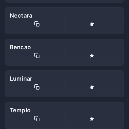
Nectara
Bencao
Luminar
Templo