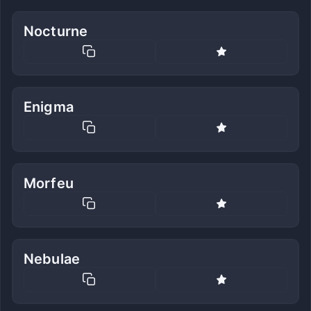
Nocturne
Enigma
Morfeu
Nebulae