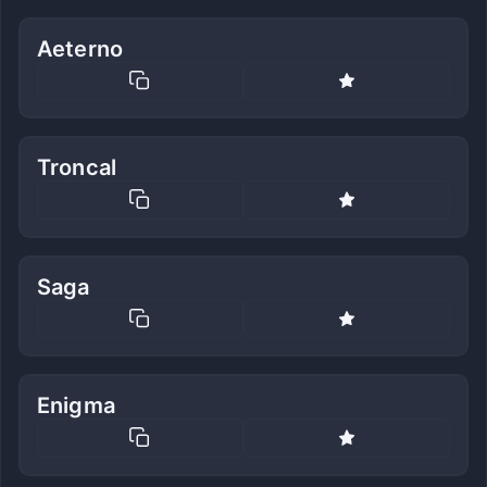
Aeterno
Troncal
Saga
Enigma