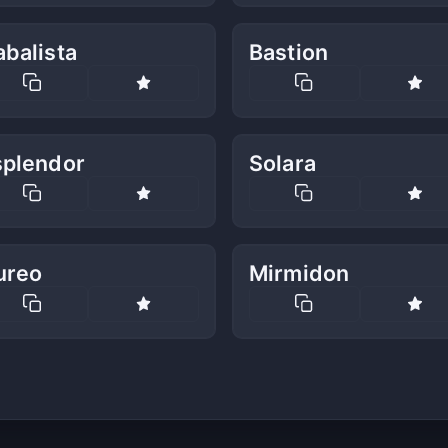
balista
Bastion
splendor
Solara
ureo
Mirmidon