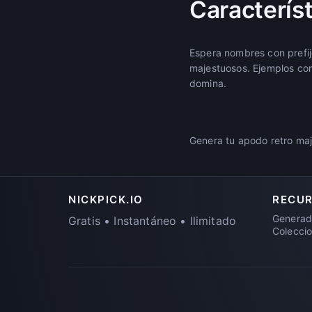
Característ
Espera nombres con prefij
majestuosos. Ejemplos c
domina.
Genera tu apodo retro maj
NICKPICK.IO
RECU
Generad
Gratis • Instantáneo • Ilimitado
Colecci