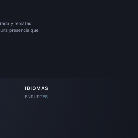
orada y remates
n una presencia que
IDIOMAS
EN
RU
PT
ES