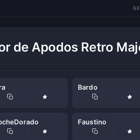
G
or de Apodos Retro Maj
ra
Bardo
ocheDorado
Faustino