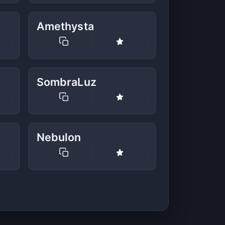
Amethysta
SombraLuz
Nebulon