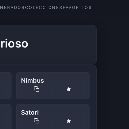
ENERADOR
COLECCIONES
FAVORITOS
rioso
Nimbus
Satori