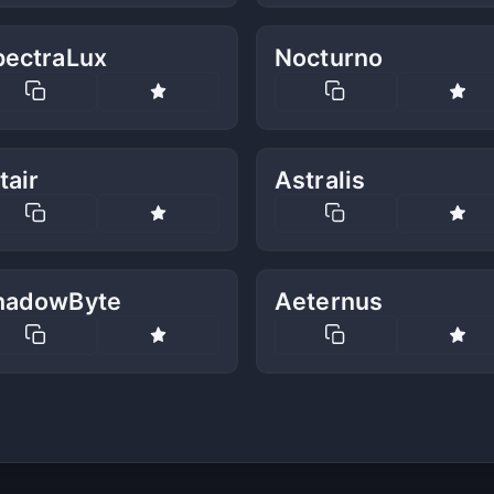
pectraLux
Nocturno
tair
Astralis
hadowByte
Aeternus