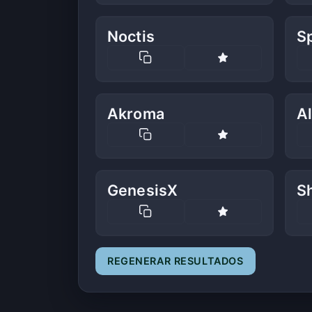
Noctis
S
Akroma
Al
GenesisX
S
REGENERAR RESULTADOS