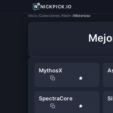
NICKPICK.IO
Inicio
Colecciones
Neón
Misterioso
Mejo
MythosX
As
SpectraCore
Si