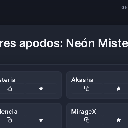
G
res apodos: Neón Miste
teria
Akasha
lencia
MirageX