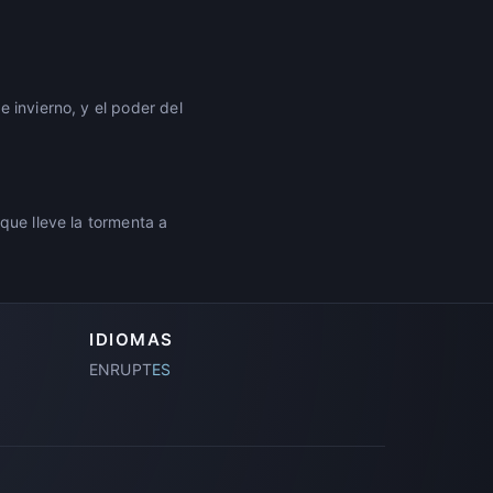
 invierno, y el poder del
que lleve la tormenta a
IDIOMAS
EN
RU
PT
ES