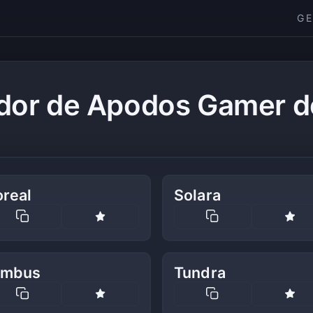
G
dor de Apodos Gamer de
oreal
Solara
imbus
Tundra