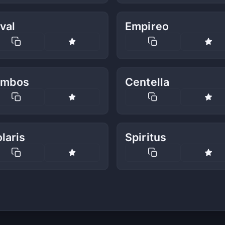
val
Empireo
imbos
Centella
laris
Spiritus