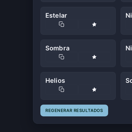
Estelar
Ni
Sombra
N
Helios
So
REGENERAR RESULTADOS