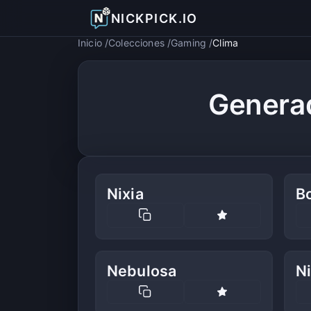
NICKPICK.IO
Inicio
Colecciones
Gaming
Clima
Genera
Nixia
B
Nebulosa
N