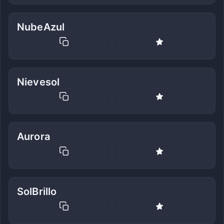
NubeAzul
Nievesol
Aurora
SolBrillo