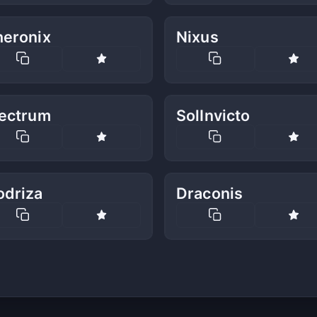
heronix
Nixus
lectrum
SolInvicto
odriza
Draconis