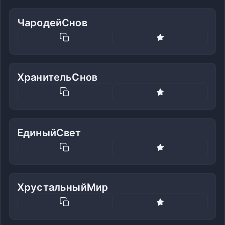
ЧародейСнов
ХранительСнов
ЕдиныйСвет
ХрустальныйМир