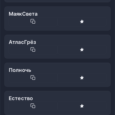
МаякСвета
АтласГрёз
Полночь
Естество