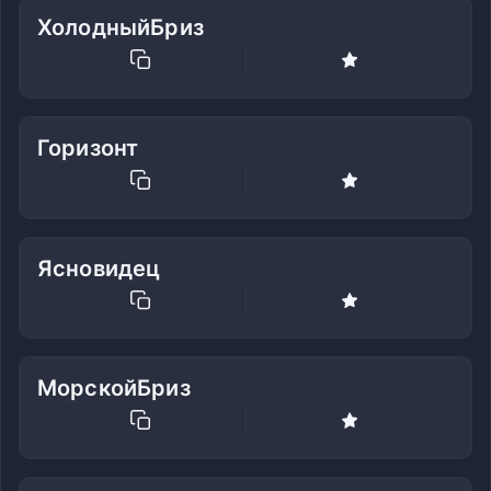
ХолодныйБриз
Горизонт
Ясновидец
МорскойБриз