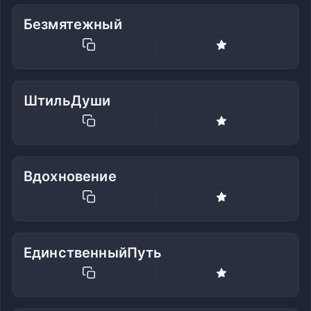
Безмятежный
ШтильДуши
Вдохновение
ЕдинственныйПуть