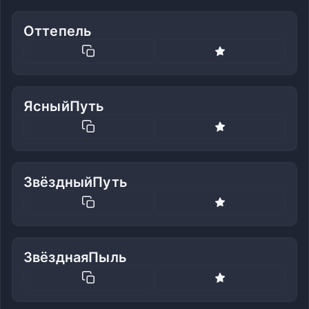
Оттепель
ЯсныйПуть
ЗвёздныйПуть
ЗвёзднаяПыль