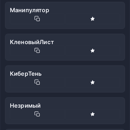
Манипулятор
КленовыйЛист
КиберТень
Незримый