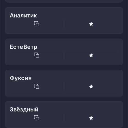
Аналитик
ЕстеВетр
Фуксия
Звёздный