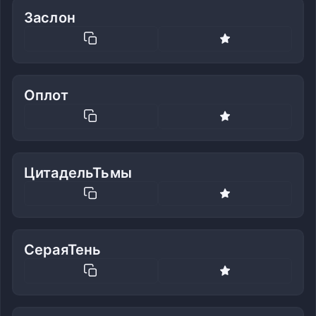
Заслон
Оплот
ЦитадельТьмы
СераяТень