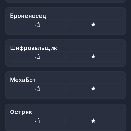
Броненосец
Шифровальщик
МехаБот
Остряк