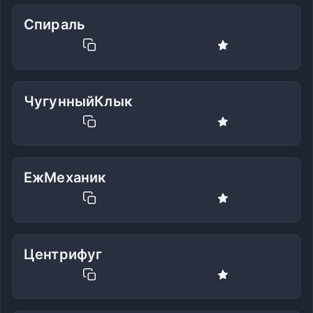
Спираль
ЧугунныйКлык
ЕжМеханик
Центрифуг