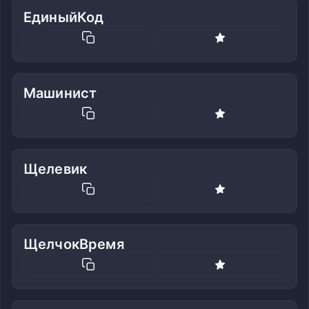
ЕдиныйКод
Машинист
Щелевик
ЩелчокВремя