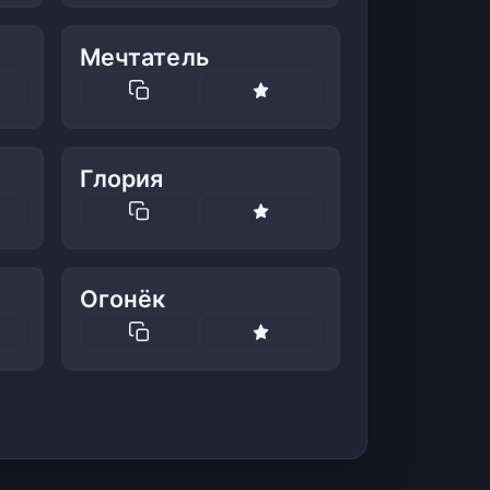
Мечтатель
Глория
Огонёк