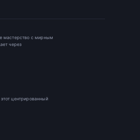
ое мастерство с мирным
ает через
 этот центрированный