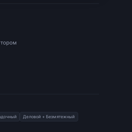
атором
адочный
Деловой + Безмятежный