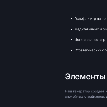
Гольфа и игр на то
Медитативных и ф
Йоги и велнес-игр
Стратегических сп
Элементы
Наш генератор создаёт
спокойных страйкеров, 