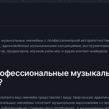
 музыкальные никнеймы с профессиональной авторитетностью
а, вдохновлённые музыкальными концепциями, инструментами
ов, продюсеров, игроков ритм-игр и аудио-контент-мейкеров.
рофессиональные музыкал
?
контента ваш никнейм представляет вашу творческую идентич
кальные никнеймы сочетают музыкальное вдохновение со зр
 работающие на стриминговых платформах, в музыкальных иг