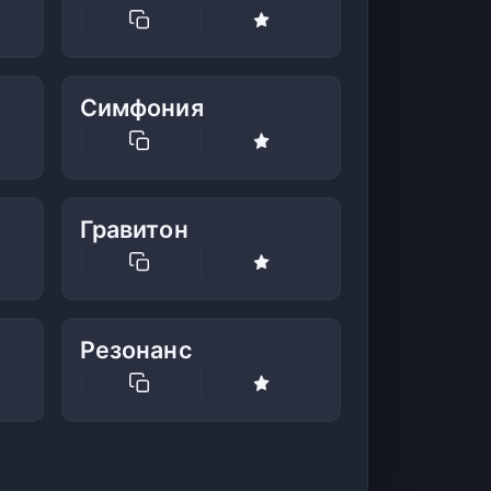
Симфония
Гравитон
Резонанс