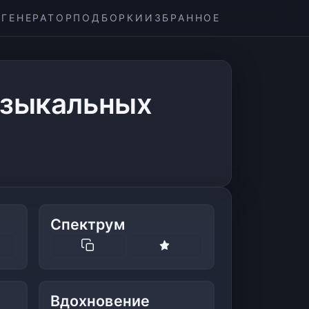
ГЕНЕРАТОР
ПОДБОРКИ
ИЗБРАННОЕ
узыкальных
Спектрум
Вдохновение