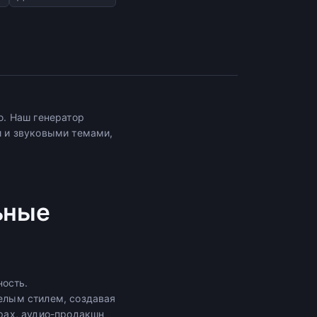
. Наш генератор
 и звуковыми темами,
ьные
ность.
елым стилем, создавая
рах, аудио-продакшн