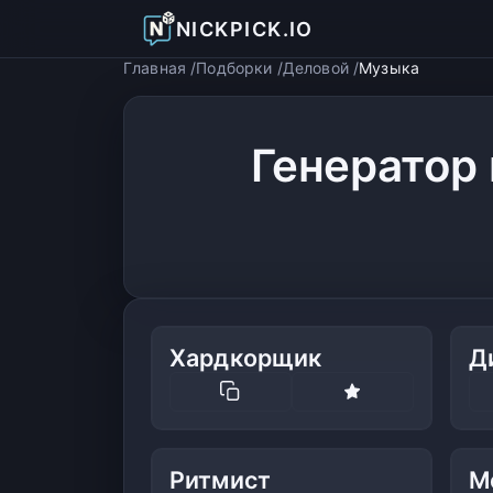
NICKPICK.IO
Главная
Подборки
Деловой
Музыка
Генератор
Хардкорщик
Д
Ритмист
М