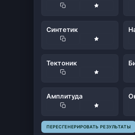
Синтетик
Н
Тектоник
Б
Амплитуда
О
ПЕРЕСГЕНЕРИРОВАТЬ РЕЗУЛЬТАТЫ