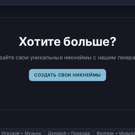
Хотите больше?
вайте свои уникальные никнеймы с нашим генер
СОЗДАТЬ СВОИ НИКНЕЙМЫ
Игровой + Музыка
Деловой + Природа
Фэнтези + Музык