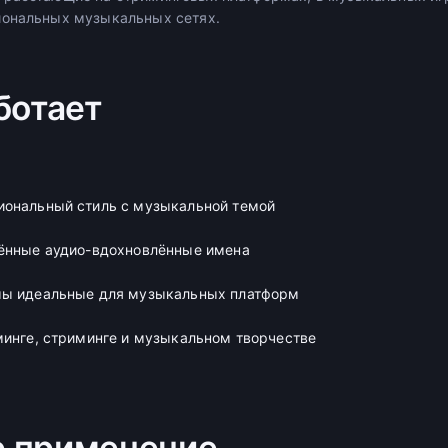
иональных музыкальных сетях.
ботает
иональный стиль с музыкальной темой
чённые аудио-вдохновлённые имена
мы идеальные для музыкальных платформ
минге, стриминге и музыкальном творчестве
е применение