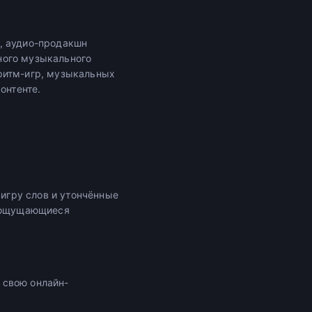
, аудио-продакшн
ного музыкального
ритм-игр, музыкальных
онтенте.
игру слов и утончённые
, ощущающиеся
 свою онлайн-